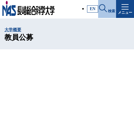
施設・アクセス
EN
検索
メニュー
受験生サイト
大学概要
入試情報
教員公募
各種証明書
受験生・高校教員の方
一般・社会人の方
企業の方