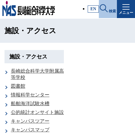
施設・アクセス
EN
検索
メニュー
受験生サイト
施設・アクセス
入試情報
各種証明書
施設・アクセス
長崎総合科学大学附属高
受験生・高校教員の方
等学校
図書館
一般・社会人の方
情報科学センター
船舶海洋試験水槽
公的統計オンサイト施設
企業の方
キャンパスツアー
キャンパスマップ