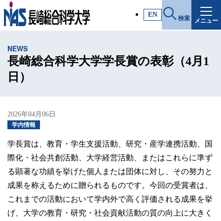
施設・アクセス
EN
検索
メニュー
受験生サイト
NEWS
入試情報
長崎総合科学大学学長賞の表彰（4月1
日）
各種証明書
2026年04月06日
受験生・高校教員の方
学内情報
学長賞は、教育・学生支援活動、研究・産学連携活動、国
一般・社会人の方
際化・社会共創活動、大学経営活動、またはこれらに準ず
る顕著な功績を挙げた個人または団体に対し、その努力と
企業の方
成果を称えるために贈られるものです。今回の受賞者は、
これまでの活動において学内外で高く評価される成果を挙
げ、大学の教育・研究・社会貢献活動の質の向上に大きく