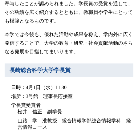
卒業生の方
寄与したことが認められました。学長賞の受賞を通して、
その功績を広く紹介するとともに、教職員や学生にとって
も模範となるものです。
学生・教職員の方
本学では今後も、優れた活動や成果を称え、学内外に広く
発信することで、大学の教育・研究・社会貢献活動のさら
お問い合わせ
なる発展を目指してまいります。
緊急時のお知らせ
このサイトについて
長崎総合科学大学学長賞
プライバシーポリシー
お問い合わせフォーム
日時：4月1日（水）11:30
場所：3号館 理事長応接室
学長賞受賞者
松井 信正 副学長
閉じる
山路 学 准教授 総合情報学部総合情報学科 経
営情報コース