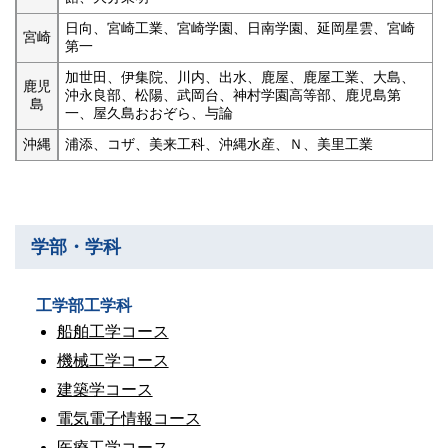
日向、宮崎工業、宮崎学園、日南学園、延岡星雲、宮崎
宮崎
第一
加世田、伊集院、川内、出水、鹿屋、鹿屋工業、大島、
鹿児
沖永良部、松陽、武岡台、神村学園高等部、鹿児島第
島
一、屋久島おおぞら、与論
沖縄
浦添、コザ、美来工科、沖縄水産、Ｎ、美里工業
学部・学科
工学部工学科
船舶工学コース
機械工学コース
建築学コース
電気電子情報コース
医療工学コース