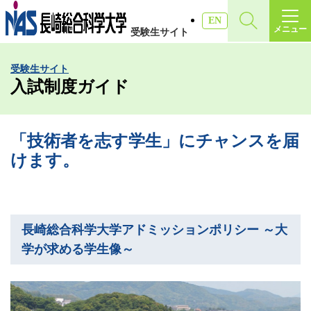
施設・アクセス
EN
メニュー
受験生サイト
受験生サイト
受験生サイト
入試情報
入試制度ガイド
各種証明書
「技術者を志す学生」にチャンスを届
けます。
受験生・高校教員の方
一般・社会人の方
長崎総合科学大学アドミッションポリシー ～大
学が求める学生像～
企業の方