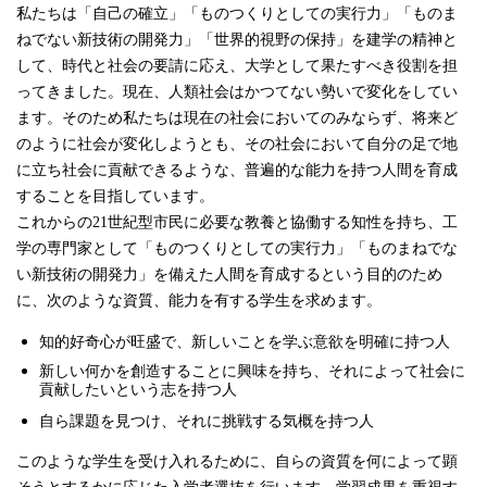
私たちは「自己の確立」「ものつくりとしての実行力」「ものま
ねでない新技術の開発力」「世界的視野の保持」を建学の精神と
して、時代と社会の要請に応え、大学として果たすべき役割を担
ってきました。現在、人類社会はかつてない勢いで変化をしてい
ます。そのため私たちは現在の社会においてのみならず、将来ど
のように社会が変化しようとも、その社会において自分の足で地
に立ち社会に貢献できるような、普遍的な能力を持つ人間を育成
することを目指しています。
これからの21世紀型市民に必要な教養と協働する知性を持ち、工
学の専門家として「ものつくりとしての実行力」「ものまねでな
い新技術の開発力」を備えた人間を育成するという目的のため
に、次のような資質、能力を有する学生を求めます。
知的好奇心が旺盛で、新しいことを学ぶ意欲を明確に持つ人
新しい何かを創造することに興味を持ち、それによって社会に
貢献したいという志を持つ人
自ら課題を見つけ、それに挑戦する気概を持つ人
このような学生を受け入れるために、自らの資質を何によって顕