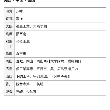
関西・中国・四国
滋賀
八幡
京都
海洋
大阪
都島工業、大商学園
兵庫
播磨南
和歌
和歌山北
山
鳥取
倉吉東
岡山
倉敷、岡山、岡山商科大学附属、鹿島朝日
広島
呉工業高専、五日市、呉、広島県瀬戸内
山口
下関工科、宇部鴻城、下関中等教育
香川
観音寺第一、英明
愛媛
三崎、今治東