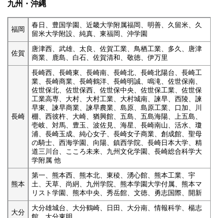
九州・沖縄
春日、豊国学園、近畿大学附属福岡、明善、久留米、久
福岡
留米大学附設、純真、東福岡、沖学園
唐津西、武雄、太良、佐賀工業、鳥栖工業、多久、唐津
佐賀
商業、鹿島、白石、佐賀清和、敬徳、伊万里
長崎西、長崎東、長崎南、長崎北、長崎北陽台、長崎工
業、長崎商業、長崎鶴洋、長崎明誠、鳴滝、佐世保南、
佐世保北、佐世保西、佐世保中央、佐世保工業、佐世保
工業高専、大村、大村工業、大村城南、諫早、西陵、諫
早東、諫早商業、諫早農業、島原、島原工業、口加、川
長崎
棚、西彼杵、大崎、猶興館、五島、五島海陽、上五島、
壱岐、対馬、豊玉、波佐見、海星、長崎南山、活水、瓊
浦、長崎玉成、純心女子、長崎女子商業、創成館、聖母
の騎士、西海学園、向陽、鎮西学院、長崎日本大学、精
道三川台、こころ未来、九州文化学園、長崎総合科学大
学附属 他
第一、熊本西、熊本北、東稜、湧心館、熊本工業、宇
熊本
土、天草、尚絅、九州学院、熊本学園大学付属、熊本マ
リスト学園、熊本中央、秀岳館、文徳、勇志国際、開新
大分雄城台、大分鶴崎、日田、大分南、情報科学、楊志
大分
館、大分東明