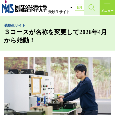
施設・アクセス
EN
メニュー
受験生サイト
受験生サイト
受験生サイト
入試情報
３コースが名称を変更して2026年4月
から始動！
各種証明書
受験生・高校教員の方
一般・社会人の方
企業の方