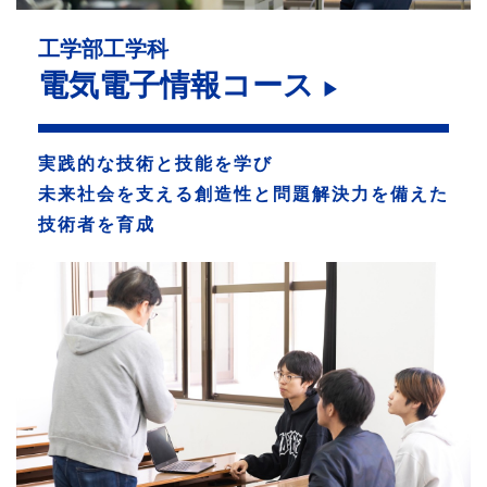
卒業生の方
工学部工学科
電気電子情報コース
学生・教職員の方
▶
お問い合わせ
実践的な技術と技能を学び
未来社会を支える創造性と問題解決力を備えた
緊急時のお知らせ
技術者を育成
このサイトについて
プライバシーポリシー
お問い合わせフォーム
閉じる