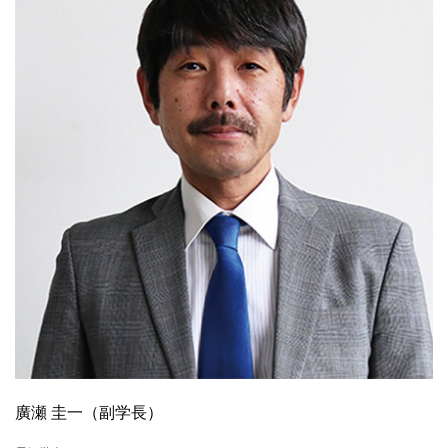
廣瀬 圭一（副学長）