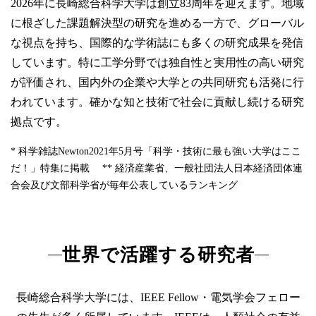
2026年に長崎総合科学大学は創立83周年を迎えます。地域
卒業生の方
に根ざした課題解決型の研究を進める一方で、グローバル
な視点を持ち、国際的な学術誌にも多くの研究成果を発信
学生・教職員の方
しています。特に工学分野では独自性と実用性の高い研究
が評価され、国内外の企業や大学との共同研究も活発に行
お問い合わせ
われています。確かな知と技術で社会に貢献し続ける研究
拠点です。
緊急時のお知らせ
* 科学雑誌Newton2021年5月号「科学・技術に最も強い大学はここ
このサイトについて
だ！」特集に掲載 ** 経済産業省、一般社団法人日本経済団体連
プライバシーポリシー
お問い合わせフォーム
合会及び文部科学省が毎年公表しているランキング
世界で活躍する研究者
閉じる
長崎総合科学大学には、IEEE Fellow・電気学会フェロー