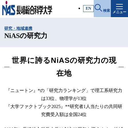
施設・アクセス
EN
検索
メニュー
受験生サイト
研究・地域連携
入試情報
NiASの研究力
各種証明書
世界に誇るNiASの研究力の現
受験生・高校教員の方
在地
一般・社会人の方
『ニュートン』*の「研究力ランキング」で理工系研究力
は33位、物理学が13位
『大学ファクトブック2025』**研究者1人当たりの共同研
企業の方
究費受入額は全国24位