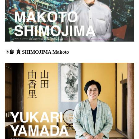
下島 真 SHIMOJIMA Makoto