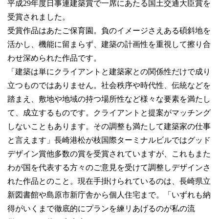
平成29年度日事連建築賞で一席にあたる国土交通大臣賞を
受賞されました。
受賞作品はあたご保育園。負のイメージさえある碩斜地を
活かし、機能に留まらず、建築の計画性を重視して擦り合
わせ深められた作品です。
「建築は単にクライアントと建築家との関係性だけで成り
立つものではありません。社会秩序や時代性、伝統などを
踏まえ、敷地や地域の持つ場所性など様々な要素を満たし
て、成立するものです。クライアントと提案がマッチング
しないこともあります。その調整も満たして建築家の仕事
と言えます」長崎港松が枝国際ターミナルビルではグッド
デザイン賞他多数の賞を受賞されていますが、これもまた
わが国を代表する方々のご意見を受けて調整しデザインさ
れた作品とのこと。現在手掛けられているのは、長崎県立
新図書館や島原市新庁舎から個人住宅まで。「いずれも納
得がいくまで徹底的にプランを練リあげるのが私の流