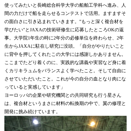
使ってみたいと長崎総合科学大学の船舶工学科へ進み、人
間の力だけで船を走らせるコンテストで活用。ますますそ
の面白さに引き込まれていきます。”もっと深く複合材を
学びたい"とJAXAの技術研修生に応募したところOKの返
事。大学院1年生の時に2年分の必修単位を終わらせ、2年
生からJAXAに駐在し研究に没頭。「自分がやりたいこと
に背中を押してくれたこの大学には感謝しかありません。
ここまでたどり着くのに、実践的な講義や実習など身に着
くカリキラュムをバランスよく学べたこと。そして自由に
させていただいたこと。これが今の自分の血となり肉にな
っていると実感しています」
ヨーロッパの企業や研究機関との共同研究も行う星さん
は、複合材というまさに材料の転換期の中で、翼の修理と
開発に挑み続けています。