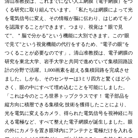
清山准教授は、これまでにない人工網膜（電子網膜）をつ
くる研究に取り組んでいます。「私たちは網膜によって光
を電気信号に変え、その情報が脳に伝わり、はじめてモノ
を認識することができます。つまり、視覚は＂眼で見
て”、＂脳で分かる”という機能に大別できます。この“眼
で見て"という視覚機能の代行をするため、"電子の眼”を
つくることが必要なのです」。清山准教授は、電子網膜の
研究を東北大学、岩手大学と共同で進めていて集積回路設
計の分野で活躍。1,000画素を超える集積回路を完成させ
ました。しかも、そのセンサーは3ミリ四方と驚くほど小
さく、眼の中にすべて埋め込むことを可能にしました。
「これは今のところ世界トップクラスです！ 電子部品を
縦方向に積暦できる集積化 技術を獲得したことにより、
光を電気に変えるカメラ、得られた電気信号を視神経に与
える電極など、すべて整えた電子網膜が誕生しました。眼
の外にカメラを置き眼球内にアンテナと電極だけを入れる