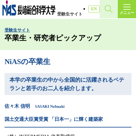
施設・アクセス
EN
メニュー
受験生サイト
受験生サイト
受験生サイト
入試情報
卒業生・研究者ピックアップ
各種証明書
NiASの卒業生
受験生・高校教員の方
本学の卒業生の中から全国的に活躍されるベテ
ランと若手のお二人を紹介します。
一般・社会人の方
佐々木 信明
SASAKI Nobuaki
企業の方
国土交通大臣賞受賞 「日本一」に輝く建築家