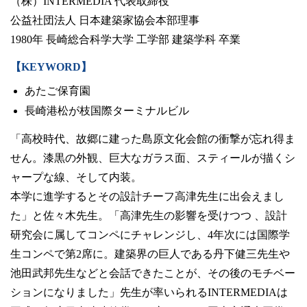
（株）INTERMEDIA 代表取締役
卒業生の方
公益社団法人 日本建築家協会本部理事
1980年 長崎総合科学大学 工学部 建築学科 卒業
学生・教職員の方
【KEYWORD】
あたご保育園
お問い合わせ
長崎港松が枝国際ターミナルビル
「高校時代、故郷に建った島原文化会館の衝撃が忘れ得ま
緊急時のお知らせ
このサイトについて
せん。漆黒の外観、巨大なガラス面、スティールが描くシ
プライバシーポリシー
ャープな線、そして内装。
お問い合わせフォーム
本学に進学するとその設計チーフ高津先生に出会えまし
た」と佐々木先生。「高津先生の影響を受けつつ 、設計
研究会に属してコンペにチャレンジし、4年次には国際学
生コンペで第2席に。建築界の巨人である丹下健三先生や
閉じる
池田武邦先生などと会話できたことが、その後のモチベー
ションになりました」先生が率いられるINTERMEDIAは