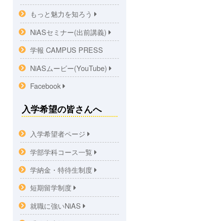
もっと魅力を知ろう
NiASセミナー(出前講義)
学報 CAMPUS PRESS
NiASムービー(YouTube)
Facebook
入学希望の皆さんへ
入学希望者ページ
学部学科コース一覧
学納金・特待生制度
短期留学制度
就職に強いNiAS