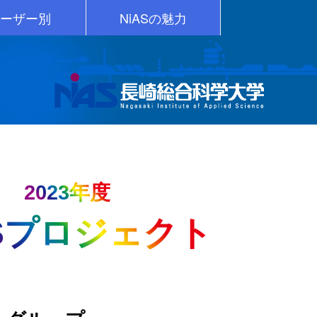
ーザー別
NiASの魅力
学希望者
般・企業
資料請求
保護者
在学生
卒業生
NiASの学生
NiASの教員
学力の充実
就職に強い
学長ﾒｯｾｰｼﾞ
もっと魅力
NiASのOB
地域貢献
学納金等
施設
歴史
2023年度
S
プロジェクト