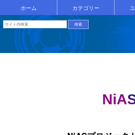
ホーム
カテゴリー
ユ
情報科学ｾﾝﾀｰ
NiASの魅力
What'sNew
学部学科等
ｷｬﾝﾊﾟｽﾗｲﾌ
研究所等
入試情報
情報公開
附属高校
図書館
就 職
入
一
NiA