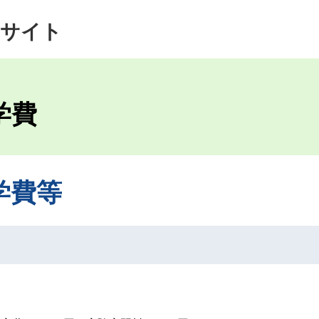
生サイト
学費
学費等