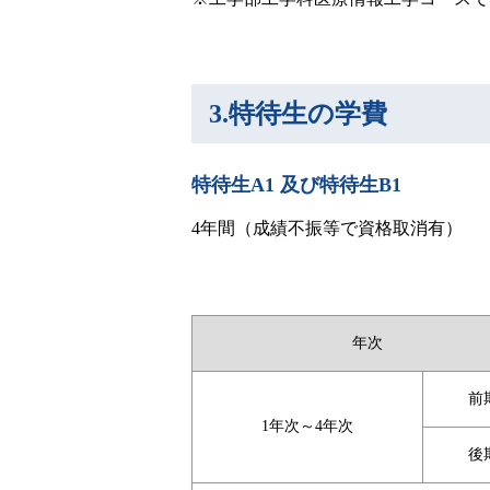
3.特待生の学費
特待生A1 及び特待生B1
4年間（成績不振等で資格取消有）
年次
前
1年次～4年次
後