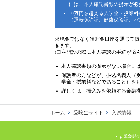
には、本人確認書類の提示が必要
10万円を超える入学金・授業
（運転免許証、健康保険証、パ
※現金ではなく預貯金口座を通じて振
きます。
(口座開設の際に本人確認の手続が済
本人確認書類の提示がない場合には
保護者の方などが、振込名義人（
学金・授業料などであること）を
詳しくは、振込みを依頼する金融
ホーム
>
受験生サイト
>
入試情報
緊急時