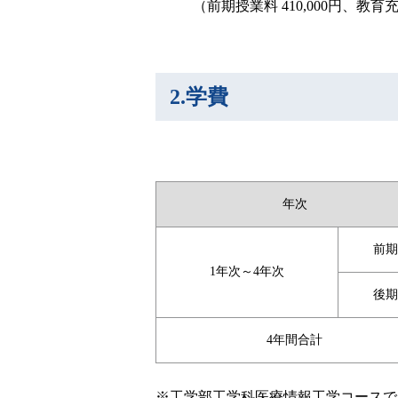
（前期授業料 410,000円、教育充実
2.学費
年次
前期
1年次～4年次
後期
4年間合計
※工学部工学科医療情報工学コースでは