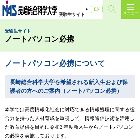
施設・アクセス
EN
メニュー
受験生サイト
受験生サイト
受験生サイト
入試情報
ノートパソコン必携
各種証明書
ノートパソコン必携について
受験生・高校教員の方
長崎総合科学大学を希望される新入生および保
護者の方へのご案内（ノートパソコン必携）
一般・社会人の方
本学では高度情報化社会に対応できる情報処理に関する総
企業の方
合力を持った人材育成を重視して、情報通信技術を活用し
た教育提供を目的に令和2 年度新入生からノートパソコン
の必携を実施しております。