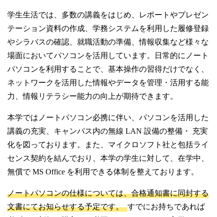
卒業生の方
学生生活では、多数の講義をはじめ、レポートやプレゼン
テーション資料の作成、学務システムを利用した履修登録
学生・教職員の方
やシラバスの確認、就職活動の準備、情報収集など様々な
場面においてパソコンを活用しています。日常的にノート
お問い合わせ
パソコンを利用することで、基本操作の習得だけでなく、
ネットワークを活用した情報やデータを管理・活用する能
力、情報リテラシー能力の向上が期待できます。
緊急時のお知らせ
このサイトについて
プライバシーポリシー
本学ではノートパソコン必携に伴い、パソコンを活用した
お問い合わせフォーム
講義の充実、キャンパス内の無線 LAN 設備の整備・ 充実
化を図っております。また、マイクロソフト社と包括ライ
センス契約を結んでおり、本学の学生に対して、在学中、
無償で MS Office を利用できる体制を整えております。
閉じる
ノートパソコンの仕様については、合格通知書に同封する
文書にてお知らせする予定です。
すでにお持ちであれば