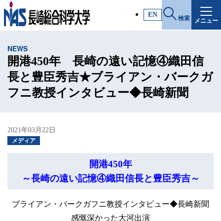
施設・アクセス
EN
検索
メニュー
受験生サイト
NEWS
入試情報
開港450年 長崎の遠い記憶④織田信
長と豊臣秀吉★ブライアン・バークガ
各種証明書
フニ教授インタビュー◆長崎新聞
受験生・高校教員の方
2021年03月22日
メディア
一般・社会人の方
開港450年
～長崎の遠い記憶④織田信長と豊臣秀吉～
企業の方
ブライアン・バークガフニ教授インタビュー◆長崎新聞
感慨深かった大河出演