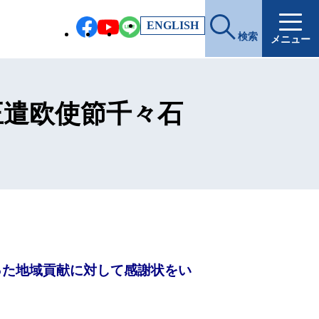
EN
GLISH
検索
メニュー
正遣欧使節千々石
った地域貢献に対して感謝状をい