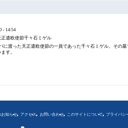
 14:54
天正遣欧使節千々石ミゲル
ッパに渡った天正遣欧使節の一員であった千々石ミゲル。その
います。
のお知らせ
アクセス
お問い合わせ
このサイトについて
プライバシ