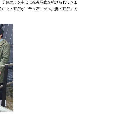
、子孫の方を中心に発掘調査が続けられてきま
年4月にその墓所が「千々石ミゲル夫妻の墓所」で