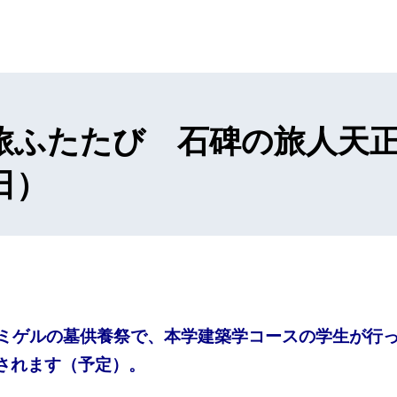
旅ふたたび 石碑の旅人天
日）
々石ミゲルの墓供養祭で、本学建築学コースの学生が行
されます（予定）。