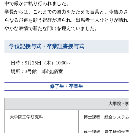
卒業生の方
中で厳かに執り行われました。
学長からは、これまでの努力をたたえる言葉と、今後のさ
らなる飛躍を願う祝辞が贈られ、出席者一人ひとりが晴れ
学生・教職員の方
やかな表情で新たな門出を迎えていました。
お問い合わせ
学位記授与式・卒業証書授与式
緊急時のお知らせ
日時：9月25日（木）10:00～
このサイトについて
場所：3号館 4階会議室
プライバシーポリシー
お問い合わせフォーム
修了生・卒業生
大学院・学
閉じる
大学院工学研究科
博士課程 総合システム
修士課程 電子情報学