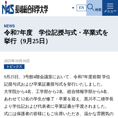
施設・アクセス
EN
検索
メニュー
受験生サイト
NEWS
入試情報
令和7年度 学位記授与式・卒業式を
挙行（9月25日）
各種証明書
2025年10月16日
受験生・高校教員の方
トピックス
9月25日、3号館4階会議室において、令和7年度前期 学位
一般・社会人の方
記授与式および卒業証書授与式を挙行いたしました。
大学院から4名、工学部から2名、総合情報学部から6名、
企業の方
あわせて12名の学生が修了・卒業を迎え、黒川不二雄学長
より学位記および代表者に卒業証書が手渡されました。
式には保護者の皆様にもご出席いただき、温かな雰囲気の