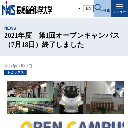
施設・アクセス
EN
検索
メニュー
受験生サイト
NEWS
入試情報
2021年度 第1回オープンキャンパス
（7月18日）終了しました
各種証明書
2021年07月01日
受験生・高校教員の方
トピックス
一般・社会人の方
企業の方