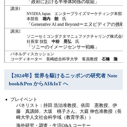
「政府における半導体関係の取組」
講演1
NVIDIA Japan エンタープライズマーケティング本部
本部長
堀内 朗
氏
「Generative Al and Beyondーエヌビディアの挑戦
講演2
ソニーセミコンダクタマニュファクチャリング株式会社
社長室 技監
中枌 晃弘
氏
「ソニーのイメージセンサー戦略」
パネルディスカッション
コーディネーター 長崎総合科学大学 客員教授
石橋 隆
【2024年】世界を駆けるニッポンの研究者 Note
book&Pen からAI&IoT へ
プレイベント
パネリスト：持田 浩治准教授、依田 憲教授、伊
藤 真講師、大坂 桃子さん、大庭 伸也准教授（長
崎大学人文社会科学域（教育学系））
海外研究・調査・生活Q&A コーナー