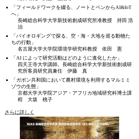
「フィールドワークを綴る、ノートとペンからAI&IoT
へ」
長崎総合科学大学新技術創成研究所准教授 持田 浩
治
「バイオロギングで探る、空・海・大地を巡る動物た
ちの行動」
名古屋大学大学院環境学研究科教授 依田 憲
「AI によって研究活動はどのように進化したか」
四天王寺大学講師。長崎総合科学大学新技術創成研
究所客員研究員兼任 伊藤 真
「ガボン共和国において農村環境を利用するマルミミ
ゾウの生態」
京都大学大学院アジア・アフリカ地域研究科博士課
程 大坂 桃子
さらに詳しく