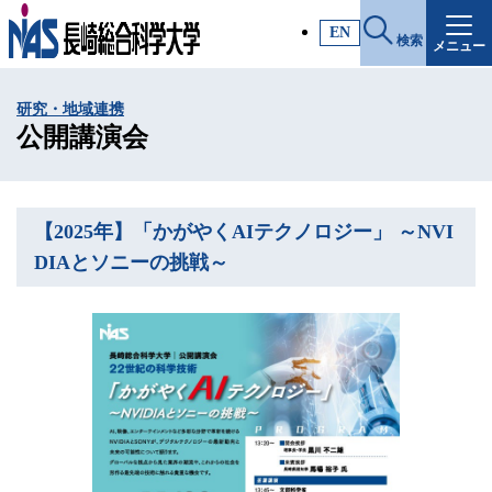
施設・アクセス
EN
検索
メニュー
受験生サイト
研究・地域連携
入試情報
公開講演会
各種証明書
【2025年】「かがやくAIテクノロジー」 ～NVI
DIAとソニーの挑戦～
受験生・高校教員の方
一般・社会人の方
企業の方