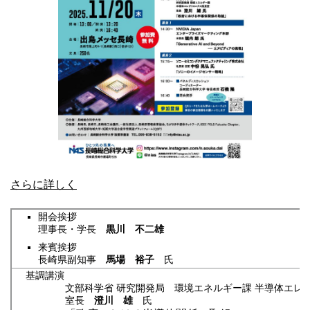
卒業生の方
学生・教職員の方
お問い合わせ
緊急時のお知らせ
このサイトについて
プライバシーポリシー
お問い合わせフォーム
さらに詳しく
開会挨拶
理事長・学長
黒川 不二雄
来賓挨拶
閉じる
長崎県副知事
馬場 裕子
氏
基調講演
文部科学省 研究開発局 環境エネルギー課 半導体エレ
室長
澄川 雄
氏