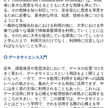
ICT（Information and Communication Technology）は、利用
者に多大な恩恵を与えるとともに大きな危険も孕んでい
る。その危険を知り対応しつつ、安全安心に恩恵を享受す
るために必要な、基本的な作法、知恵、技術を身につける
ようにする。
一般的な情報化社会における利用の他に、大学における学
修では様々な場面で情報基盤環境を利用していくことにな
る。そのために大学が提供している環境についてしっかり
と学んだ上で、利用方法だけでなく、利用時に注意しなけ
ればならないことも学ぶ。
◎ データサイエンス入門
近年、課題発見や意思決定において、データの位置づけ大
きく変わり、データサイエンスという用語をよく聞くよう
になった。一方で、データ処理に利用する統計学への認識
レベルの低さから、集めたデータも有効に活用できず、中
には全く逆の主張に利用されることもあった。これらは、
データ活用に対する心構えや処理技術の未熟さに起因する
ところが大きい。そこで、この授業では、データサイエン
スとはどういう学問で、それを活用する際の心構えを学