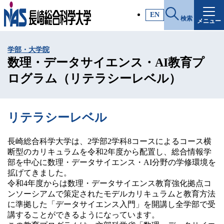
施設・アクセス
EN
検索
メニュー
受験生サイト
学部・大学院
入試情報
数理・データサイエンス・AI教育プ
ログラム（リテラシーレベル）
各種証明書
リテラシーレベル
受験生・高校教員の方
長崎総合科学大学は、2学部2学科8コースによるコース横
断型のカリキュラムを令和2年度から配置し、総合情報学
一般・社会人の方
部を中心に数理・データサイエンス・AI分野の学修環境を
拡げてきました。
令和4年度からは数理・データサイエンス教育強化拠点コ
企業の方
ンソーシアムで策定されたモデルカリキュラムと教育方法
に準拠した「データサイエンス入門」を開講し全学部で受
講することができるようになっています。