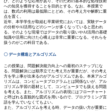
び、どのような応用があり、そのための基本的な処理技術
への知見を獲得することを目的とする。なお、本授業で
は、数式の利用は最低限にとどめ、その考え方や解釈に重
点を置く。
近年、本学学生が取組む卒業研究においては、実験データ
の分析やAI活用などのシーンが多くなっていると思われ
る。そのような現場ではデータの取り扱いやAI活用の基礎
知識や活用に向けた心構えは非常に重要になる。それらを
扱うのがこの科目である。
〇 データ構造とアルゴリズム
この授業は、問題解決能力向上への最初のステップにな
る。問題解決には順序立てた考え方が重要だが、その考え
方を学ぶ事が出来るのがアルゴリズムである。本来アルゴ
リズムは、コンピュータプログラムとは関係ないが、アル
ゴリズム学習の題材として、コンピュータでも扱える問題
を考える。また、アルゴリズムの表現にはフローチャート
と呼ばれる直観的な図式を用いるので、プログラミング言
語を学んでいなくてもよい。
また、アルゴリズムを考える時、データの扱い方が重要に