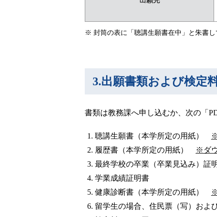
出願先
封筒の表に「聴講生願書在中」と朱書し
3.出願書類および検定
書類は教務課へ申し込むか、次の「P
聴講生願書（本学所定の用紙）
履歴書（本学所定の用紙）
※ダ
最終学校の卒業（卒業見込み）証
学業成績証明書
健康診断書（本学所定の用紙）
留学生の場合、住民票（写）およ