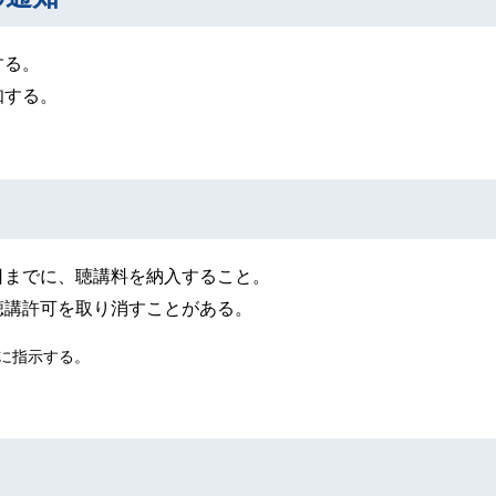
する。
知する。
日までに、聴講料を納入すること。
聴講許可を取り消すことがある。
に指示する。