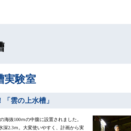
槽
槽実験室
！「雲の上水槽」
山の海抜100ｍの中腹に設置されました。
、水深2.3ｍ。大変使いやすく、計画から実