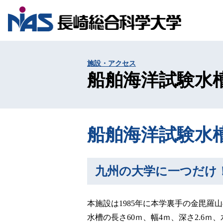
施設・アクセス
船舶海洋試験水
船舶海洋試験水
九州の大学に一つだけ
本施設は1985年に本学裏手の金毘羅
水槽の長さ60ｍ、幅4ｍ、深さ2.6ｍ