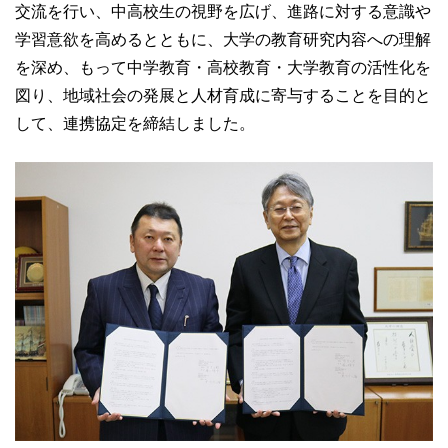
卒業生の方
交流を行い、中高校生の視野を広げ、進路に対する意識や
学習意欲を高めるとともに、大学の教育研究内容への理解
を深め、もって中学教育・高校教育・大学教育の活性化を
学生・教職員の方
図り、地域社会の発展と人材育成に寄与することを目的と
して、連携協定を締結しました。
お問い合わせ
緊急時のお知らせ
このサイトについて
プライバシーポリシー
お問い合わせフォーム
閉じる