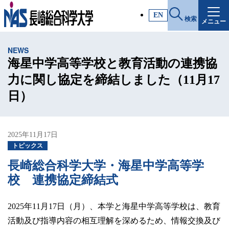
施設・アクセス
EN
検索
メニュー
受験生サイト
NEWS
入試情報
海星中学高等学校と教育活動の連携協
力に関し協定を締結しました（11月17
各種証明書
日）
受験生・高校教員の方
2025年11月17日
トピックス
一般・社会人の方
長崎総合科学大学・海星中学高等学
校 連携協定締結式
企業の方
2025年11月17日（月）、本学と海星中学高等学校は、教育
活動及び指導内容の相互理解を深めるため、情報交換及び