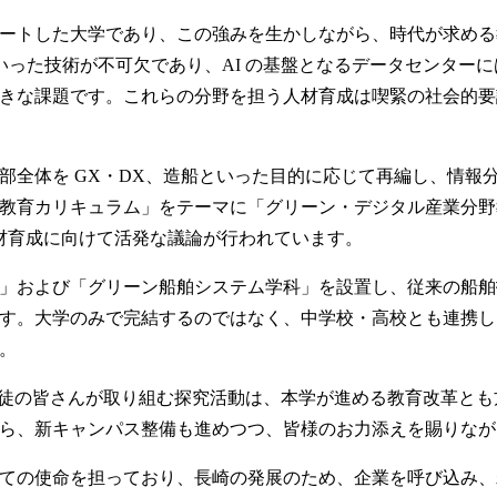
ートした大学であり、この強みを生かしながら、時代が求める
 といった技術が不可欠であり、AI の基盤となるデータセンタ
は大きな課題です。これらの分野を担う人材育成は喫緊の社会的
部全体を GX・DX、造船といった目的に応じて再編し、情報
教育カリキュラム」をテーマに「グリーン・デジタル産業分野教
人材育成に向けて活発な議論が行われています。
」および「グリーン船舶システム学科」を設置し、従来の船舶
す。大学のみで完結するのではなく、中学校・高校とも連携し
。
生徒の皆さんが取り組む探究活動は、本学が進める教育改革と
ら、新キャンパス整備も進めつつ、皆様のお力添えを賜りなが
ての使命を担っており、長崎の発展のため、企業を呼び込み、