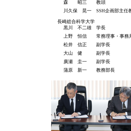
森 昭三 教頭
川久保 晃一 SSH企画部主任
長崎総合科学大学
黒川 不二雄 学長
上野 恒信 常務理事・事務
松井 信正 副学長
大山 健 副学長
廣瀬 圭一 副学長
蒲原 新一 教務部長