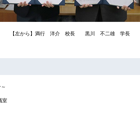
【左から】満行 洋介 校長 黒川 不二雄 学長
分～
議室