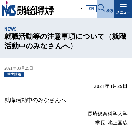
施設・アクセス
EN
検索
メニュー
受験生サイト
NEWS
入試情報
就職活動等の注意事項について（就職
活動中のみなさんへ）
各種証明書
2021年03月29日
受験生・高校教員の方
学内情報
2021年3月29日
一般・社会人の方
就職活動中のみなさんへ
企業の方
長崎総合科学大学
学長 池上国広