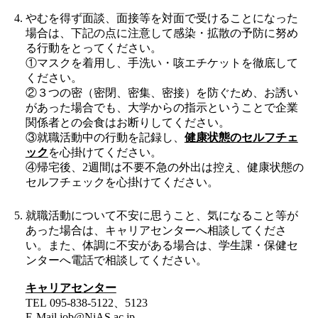
やむを得ず面談、面接等を対面で受けることになった
場合は、下記の点に注意して感染・拡散の予防に努め
る行動をとってください。
①マスクを着用し、手洗い・咳エチケットを徹底して
ください。
②３つの密（密閉、密集、密接）を防ぐため、お誘い
があった場合でも、大学からの指示ということで企業
関係者との会食はお断りしてください。
③就職活動中の行動を記録し、
健康状態のセルフチェ
ック
を心掛けてください。
④帰宅後、2週間は不要不急の外出は控え、健康状態の
セルフチェックを心掛けてください。
就職活動について不安に思うこと、気になること等が
あった場合は、キャリアセンターへ相談してくださ
い。また、体調に不安がある場合は、学生課・保健セ
ンターへ電話で相談してください。
キャリアセンター
TEL 095-838-5122、5123
E-Mail job@NiAS.ac.jp