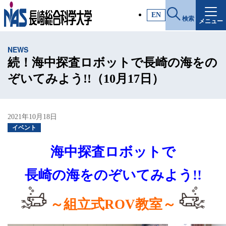
施設・アクセス
EN
検索
メニュー
受験生サイト
NEWS
入試情報
続！海中探査ロボットで長崎の海をの
ぞいてみよう!!（10月17日）
各種証明書
2021年10月18日
受験生・高校教員の方
イベント
海中探査ロボットで
一般・社会人の方
長崎の海をのぞいてみよう!!
企業の方
～組立式ROV教室～