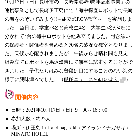
10月17日（日）長崎市の「長崎開港450周年記念事業」の
連携事業として長崎伊王島にて「海中探査ロボットで長崎
の海をのぞいてみよう!!～組立式ROV教室～」を実施しま
した！当日は、学童23名と高校生4名、大学生5名が4班に
分かれて4台の海中ロボットを組み立てました。付き添い
の保護者・関係者を含めると70名の盛況な教室となりまし
た。天候が心配されましたが、午後からは晴れ間も見え、
組み立てロボットを馬込漁港にて無事に試走することがで
きました。子供たちはみな普段は目にすることのない海の
様子に興味津々でした。（
船舶ニュースVol.160より
）
開催内容
日時：2021年10月17日（日）9：00～16：00
参加人数：約23人
場所：伊王島 i＋Land nagasaki（アイランドナガサキ）
MINATO HOTEL