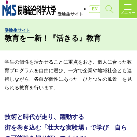
施設・アクセス
EN
メニュー
受験生サイト
受験生サイト
受験生サイト
入試情報
教育を一新！『活きる』教育
各種証明書
学生の個性を活かせることに重点をおき、個人に合った教
育プログラムを自由に選び、一方で企業や地域社会とも連
受験生・高校教員の方
携しながら、各自が個性にあった「ひとつ先の風景」を見
られる教育を行います。
一般・社会人の方
企業の方
技術と時代が走り、躍動する
街を巻き込む「壮大な実験場」で学び 自ら