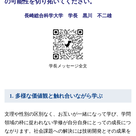
の可能性を切り拓いてください。
卒業生の方
長崎総合科学大学 学長 黒川 不二雄
学生・教職員の方
お問い合わせ
緊急時のお知らせ
学長メッセージ全文
このサイトについて
プライバシーポリシー
お問い合わせフォーム
1. 多様な価値観と触れ合いながら学ぶ
閉じる
文理や性別の区別なく、お互いが一緒になって学び、学問
領域の枠に捉われない学修が自分自身にとっての成長につ
ながります。社会課題への解決には技術開発とその成果を