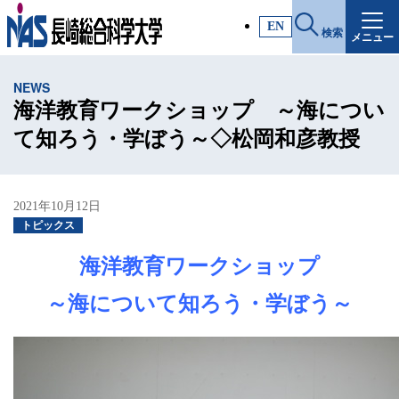
施設・アクセス
EN
検索
メニュー
受験生サイト
NEWS
入試情報
海洋教育ワークショップ ～海につい
て知ろう・学ぼう～◇松岡和彦教授
各種証明書
2021年10月12日
受験生・高校教員の方
トピックス
海洋教育ワークショップ
一般・社会人の方
～海について知ろう・学ぼう～
企業の方