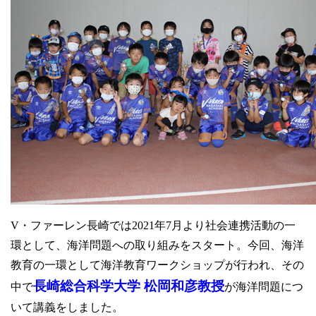
卒業生の方
学生・教職員の方
お問い合わせ
緊急時のお知らせ
このサイトについて
プライバシーポリシー
お問い合わせフォーム
V・ファーレン長崎では2021年7月より社会連携活動の一
環として、海洋問題への取り組みをスタート。今回、海洋
閉じる
教育の一環として海洋教育ワークショップが行われ、その
長崎総合科学大学 松岡和彦教授
中で
が海洋問題につ
いて講義をしました。