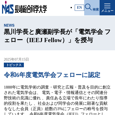
施設・アクセス
EN
検索
メニュー
受験生サイト
NEWS
入試情報
黒川学長と廣瀬副学長が「電気学会 フ
ェロー（IEEJ Fellow）」を授与
各種証明書
2025年07月15日
受験生・高校教員の方
トピックス
令和6年度電気学会フェローに認定
一般・社会人の方
1888年に電気学術の調査・研究と広報・普及を目的に創立
された電気学会は、 電気・電子・情報通信とその関連分
企業の方
野技術の見識に優れ 、責任ある立場で長年にわたり指導
的役割を果たし 、社会および同学会の発展に顕著な貢献
をなした会員（正員）総数の3%にフェローの称号を授与
しています。 令和6年度電気学会（IEEJ）フェローとし