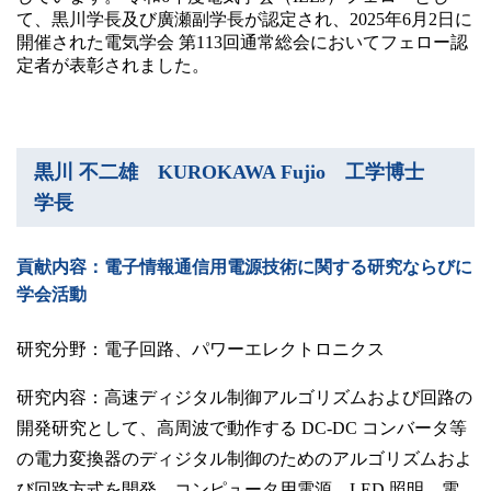
卒業生の方
て、黒川学長及び廣瀬副学長が認定され、2025年6月2日に
開催された電気学会 第113回通常総会においてフェロー認
定者が表彰されました。
学生・教職員の方
お問い合わせ
黒川 不二雄 KUROKAWA Fujio 工学博士
学長
緊急時のお知らせ
このサイトについて
プライバシーポリシー
貢献内容：電子情報通信用電源技術に関する研究ならびに
お問い合わせフォーム
学会活動
研究分野：電子回路、パワーエレクトロニクス
研究内容：高速ディジタル制御アルゴリズムおよび回路の
閉じる
開発研究として、高周波で動作する DC-DC コンバータ等
の電力変換器のディジタル制御のためのアルゴリズムおよ
び回路方式を開発、コンピュータ用電源、LED 照明、電