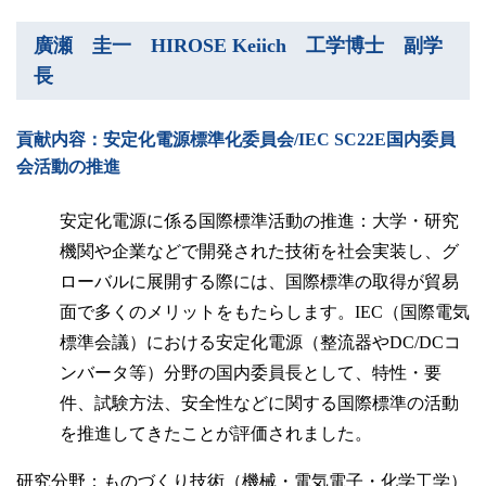
廣瀬 圭一 HIROSE Keiich 工学博士 副学
長
貢献内容：安定化電源標準化委員会/IEC SC22E国内委員
会活動の推進
安定化電源に係る国際標準活動の推進：大学・研究
機関や企業などで開発された技術を社会実装し、グ
ローバルに展開する際には、国際標準の取得が貿易
面で多くのメリットをもたらします。IEC（国際電気
標準会議）における安定化電源（整流器やDC/DCコ
ンバータ等）分野の国内委員長として、特性・要
件、試験方法、安全性などに関する国際標準の活動
を推進してきたことが評価されました。
研究分野：ものづくり技術（機械・電気電子・化学工学）