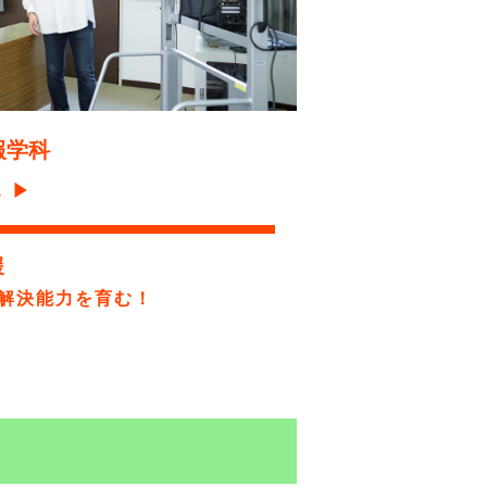
報学科
ス
▶
援
解決能力を育む！