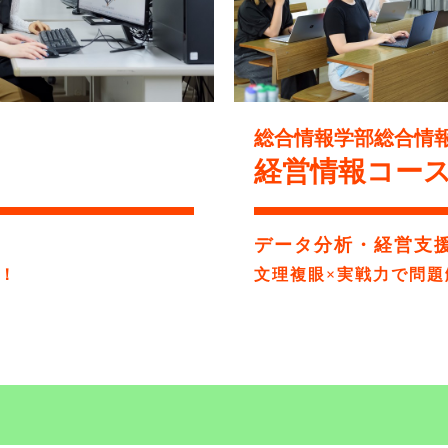
総合情報学部総合情
経営情報コー
データ分析・経営支
！
文理複眼×実戦力で問題