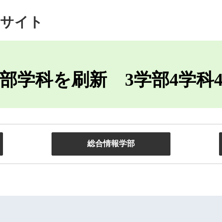
生サイト
り学部学科を刷新 3学部4学科
総合情報学部