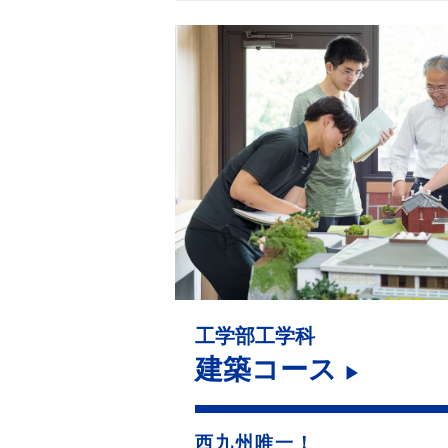
工学部工学科
建築コース
▶
西九州唯一！