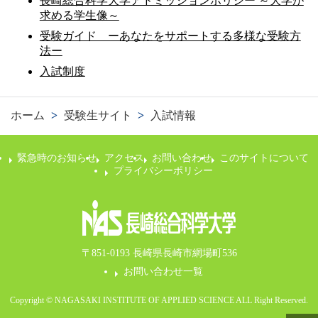
長崎総合科学大学アドミッションポリシー ～大学が
求める学生像～
受験ガイド ーあなたをサポートする多様な受験方
法ー
入試制度
ホーム
>
受験生サイト
>
入試情報
緊急時のお知らせ
アクセス
お問い合わせ
このサイトについて
プライバシーポリシー
〒851-0193 長崎県長崎市網場町536
お問い合わせ一覧
Copyright © NAGASAKI INSTITUTE OF APPLIED SCIENCE ALL Right Reserved.