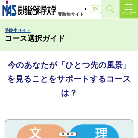
施設・アクセス
EN
メニュー
受験生サイト
受験生サイト
受験生サイト
入試情報
コース選択ガイド
各種証明書
今のあなたが「ひとつ先の風景」
受験生・高校教員の方
を見ることをサポートするコース
は？
一般・社会人の方
企業の方